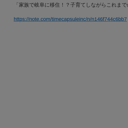
「家族で岐阜に移住！？子育てしながらこれまで
https://note.com/timecapsuleinc/n/n146f744c6bb7