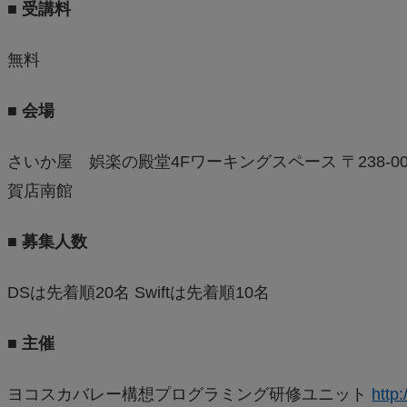
■ 受講料
無料
■ 会場
さいか屋 娯楽の殿堂4Fワーキングスペース 〒238-
賀店南館
■ 募集人数
DSは先着順20名 Swiftは先着順10名
■ 主催
ヨコスカバレー構想プログラミング研修ユニット
http