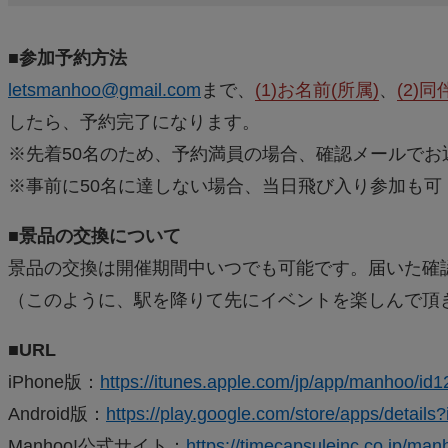
■参加予約方法
letsmanhoo@gmail.com
まで、
(1)お名前(所属)
、
(2)
したら、予約完了になります。
※先着50名のため、予約満員の場合、確認メールでお
※事前に50名に達しない場合、当日飛び入り参加も可
■景品の交換について
景品の交換は開催期間中いつでも可能です。届いた確
（このように、駅を降りて先にイベントを楽しんで頂
■URL
iPhone版：
https://itunes.apple.com/jp/app/manhoo/i
Android版：
https://play.google.com/store/apps/detail
Manhoo!公式サイト：
https://timecapsuleinc.co.jp/man