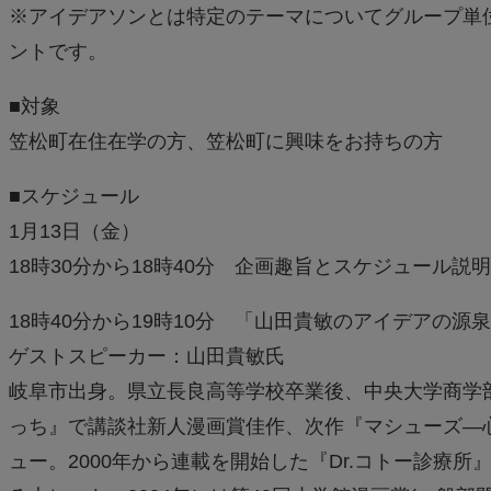
※アイデアソンとは特定のテーマについてグループ単
ントです。
■対象
笠松町在住在学の方、笠松町に興味をお持ちの方
■スケジュール
1月13日（金）
18時30分から18時40分 企画趣旨とスケジュール説明
18時40分から19時10分 「山田貴敏のアイデアの源
ゲストスピーカー：山田貴敏氏
岐阜市出身。県立長良高等学校卒業後、中央大学商学
っち』で講談社新人漫画賞佳作、次作『マシューズ―心
ュー。2000年から連載を開始した『Dr.コトー診療所