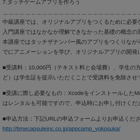
7.タッチゲームアプリを作ろう
＿＿＿＿＿＿＿＿＿＿＿＿＿＿＿＿＿＿＿＿＿＿＿＿
中級講座では、オリジナルアプリをつくるために必要
入門講座ではなかなか理解できなかった基礎の概念の
本講座ではタッチザナンバー風のアプリをつくりなが
でにアニメーションを学び、オリジナルアプリの開発
■受講料：10,000円（テキスト料と会場費）、学生
ど）は学生証を提示いただくことで受講料を免除させ
■受講に際し必要なもの：XcodeをインストールしたMa
はレンタルも可能ですので、申込時にお申し付けくだ
■申込方法：下記URLの申込フォームよりお申込くだ
http://timecapsuleinc.co.jp/appcamp_yokosuka/